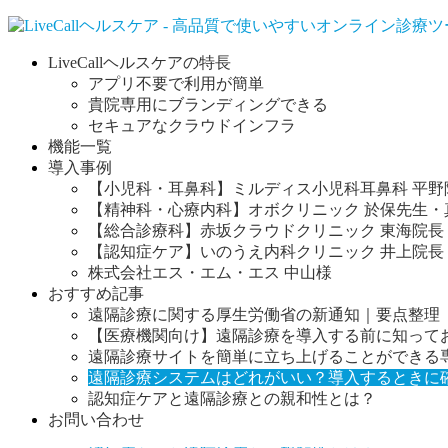
Warning
: count(): Parameter must be an array or an object that imp
LiveCallヘルスケアの特長
ブログコンテンツ
アプリ不要で利用が簡単
貴院専用にブランディングできる
LiveCallヘルスケアの特長
セキュアなクラウドインフラ
アプリ不要で利用が簡単
機能一覧
貴院専用にブランディングできる
導入事例
セキュアなクラウドインフラ
【小児科・耳鼻科】ミルディス小児科耳鼻科 平野
機能一覧
【精神科・心療内科】オボクリニック 於保先生・
導入事例
【総合診療科】赤坂クラウドクリニック 東海院長
【小児科・耳鼻科】ミルディス小児科耳鼻科 平野
【認知症ケア】いのうえ内科クリニック 井上院長
【精神科・心療内科】オボクリニック 於保先生・
株式会社エス・エム・エス 中山様
【総合診療科】赤坂クラウドクリニック 東海院長
おすすめ記事
【認知症ケア】いのうえ内科クリニック 井上院長
遠隔診療に関する厚生労働省の新通知｜要点整理（2
株式会社エス・エム・エス 中山様
【医療機関向け】遠隔診療を導入する前に知ってお
おすすめ記事
遠隔診療サイトを簡単に立ち上げることができる
遠隔診療に関する厚生労働省の新通知｜要点整理（2
遠隔診療システムはどれがいい？導入するときに
【医療機関向け】遠隔診療を導入する前に知ってお
認知症ケアと遠隔診療との親和性とは？
遠隔診療サイトを簡単に立ち上げることができる
お問い合わせ
遠隔診療システムはどれがいい？導入するときに