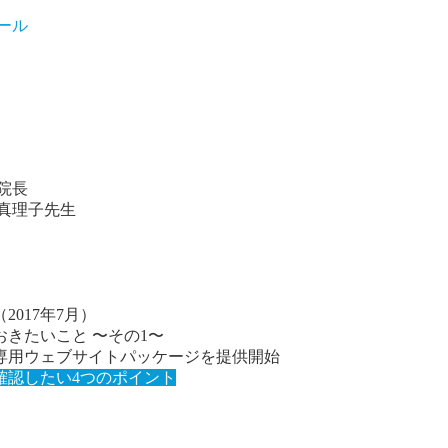
lements Countable in
/home/users/0/livecall/web/livecall-healthcare.j
院長
真理子先生
院長
真理子先生
017年7月）
きたいこと 〜その1〜
専用ウェブサイトパッケージを提供開始
017年7月）
確認したい4つのポイント
きたいこと 〜その1〜
専用ウェブサイトパッケージを提供開始
確認したい4つのポイント