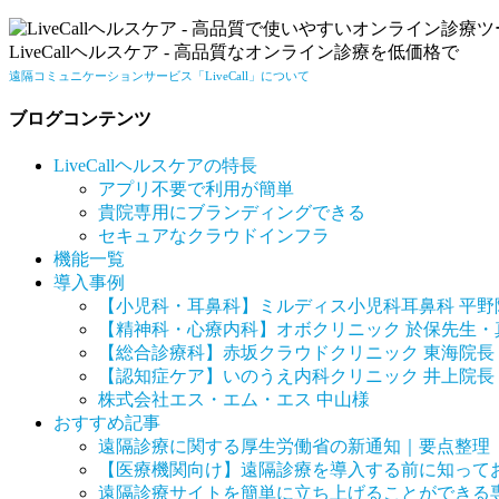
LiveCallヘルスケア - 高品質なオンライン診療を低価格で
遠隔コミュニケーションサービス「LiveCall」について
ブログコンテンツ
LiveCallヘルスケアの特長
アプリ不要で利用が簡単
貴院専用にブランディングできる
セキュアなクラウドインフラ
機能一覧
導入事例
【小児科・耳鼻科】ミルディス小児科耳鼻科 平野
【精神科・心療内科】オボクリニック 於保先生・
【総合診療科】赤坂クラウドクリニック 東海院長
【認知症ケア】いのうえ内科クリニック 井上院長
株式会社エス・エム・エス 中山様
おすすめ記事
遠隔診療に関する厚生労働省の新通知｜要点整理（2
【医療機関向け】遠隔診療を導入する前に知ってお
遠隔診療サイトを簡単に立ち上げることができる