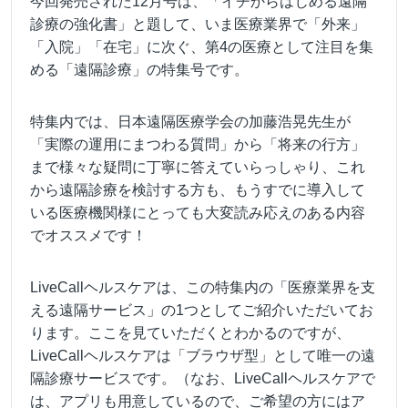
今回発売された12月号は、「イチからはじめる遠隔
診療の強化書」と題して、いま医療業界で「外来」
「入院」「在宅」に次ぐ、第4の医療として注目を集
める「遠隔診療」の特集号です。
特集内では、日本遠隔医療学会の加藤浩晃先生が
「実際の運用にまつわる質問」から「将来の行方」
まで様々な疑問に丁寧に答えていらっしゃり、これ
から遠隔診療を検討する方も、もうすでに導入して
いる医療機関様にとっても大変読み応えのある内容
でオススメです！
LiveCallヘルスケアは、この特集内の「医療業界を支
える遠隔サービス」の1つとしてご紹介いただいてお
ります。ここを見ていただくとわかるのですが、
LiveCallヘルスケアは「ブラウザ型」として唯一の遠
隔診療サービスです。（なお、LiveCallヘルスケアで
は、アプリも用意しているので、ご希望の方にはア