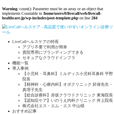
Warning
: count(): Parameter must be an array or an object that
implements Countable in
/home/users/0/livecall/web/livecall-
healthcare.jp/wp-includes/post-template.php
on line
284
LiveCallヘルスケアの特長
アプリ不要で利用が簡単
貴院専用にブランディングできる
セキュアなクラウドインフラ
機能一覧
導入事例
【小児科・耳鼻科】ミルディス小児科耳鼻科 平野
院長
【精神科・心療内科】オボクリニック 於保先生・
真理子先生
【総合診療科】赤坂クラウドクリニック 東海院長
【認知症ケア】いのうえ内科クリニック 井上院長
株式会社エス・エム・エス 中山様
おすすめ記事